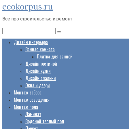
ecokorpus.ru
Перейти
к
Все про строительство и ремонт
контенту
Поиск:
Дизайн интерьера
Ванная комната
Плитка для ванной
Дизайн гостиной
Дизайн кухни
Дизайн спальни
Окна и двери
Монтаж забора
Монтаж освещения
Монтаж пола
Ламинат
Водяной теплый пол
Паркет