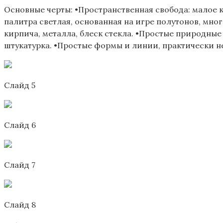
Основные черты: •Пространственная свобода: малое 
палитра светлая, основанная на игре полутонов, мно
кирпича, металла, блеск стекла. •Простые природные
штукатурка. •Простые формы и линии, практически не
Слайд 5
Слайд 6
Слайд 7
Слайд 8