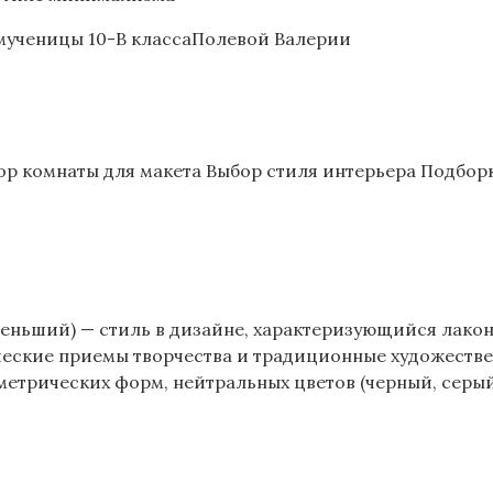
мученицы 10-В классаПолевой Валерии
ор комнаты для макета Выбор стиля интерьера Подбо
именьший) — стиль в дизайне, характеризующийся лако
ческие приемы творчества и традиционные художест
трических форм, нейтральных цветов (черный, серый