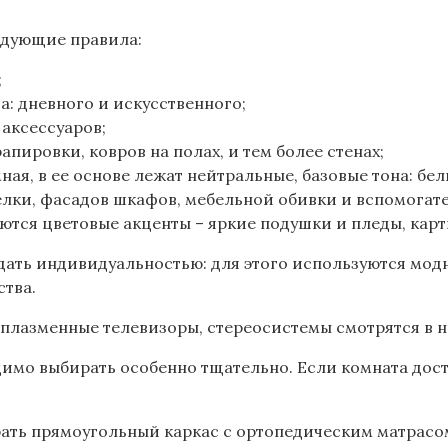
едующие правила:
;
а: дневного и искусственного;
аксессуаров;
пировки, ковров на полах, и тем более стенах;
ая, в ее основе лежат нейтральные, базовые тона: бел
ки, фасадов шкафов, мебельной обивки и вспомогател
ются цветовые акценты – яркие подушки и пледы, карт
дать индивидуальностью: для этого используются мод
ства.
плазменные телевизоры, стереосистемы смотрятся в н
одимо выбирать особенно тщательно. Если комната дос
рать прямоугольный каркас с ортопедическим матрасо