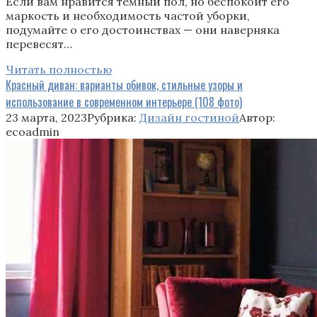
Если вам нравится темный пол, но беспокоит его
маркость и необходимость частой уборки,
подумайте о его достоинствах — они наверняка
перевесят…
Читать полностью
Красный диван: варианты обивок, стильные узоры и
использование в современном интерьере (108 фото)
23 марта, 2023
Рубрика:
Дизайн гостиной
Автор:
ecoadmin