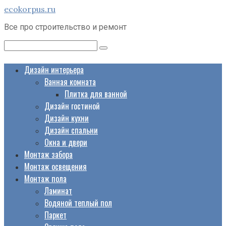
Перейти
ecokorpus.ru
к
Все про строительство и ремонт
контенту
Поиск:
Дизайн интерьера
Ванная комната
Плитка для ванной
Дизайн гостиной
Дизайн кухни
Дизайн спальни
Окна и двери
Монтаж забора
Монтаж освещения
Монтаж пола
Ламинат
Водяной теплый пол
Паркет