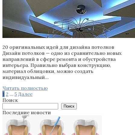
20 оригинальных идей для дизайна потолков
Дизайн потолков — одно из сравнительно новых
направлений в сфере ремонта и обустройства
интерьера. Правильно выбрав конструкцию,
материал облицовки, можно создать
индивидуальный…
Читать полностью
Пагинация
1
2
…
5
Далее
записей
Поиск
Поиск
Последние новости