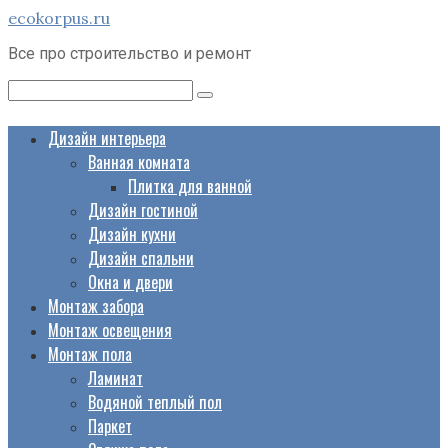
Перейти
ecokorpus.ru
к
Все про строительство и ремонт
контенту
Поиск:
Дизайн интерьера
Ванная комната
Плитка для ванной
Дизайн гостиной
Дизайн кухни
Дизайн спальни
Окна и двери
Монтаж забора
Монтаж освещения
Монтаж пола
Ламинат
Водяной теплый пол
Паркет