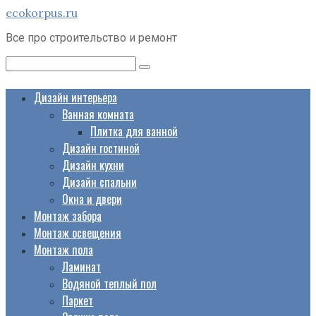
Перейти
ecokorpus.ru
к
Все про строительство и ремонт
контенту
Поиск:
Дизайн интерьера
Ванная комната
Плитка для ванной
Дизайн гостиной
Дизайн кухни
Дизайн спальни
Окна и двери
Монтаж забора
Монтаж освещения
Монтаж пола
Ламинат
Водяной теплый пол
Паркет