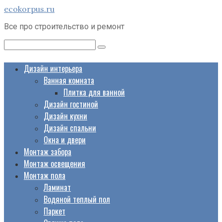
Перейти
ecokorpus.ru
к
Все про строительство и ремонт
контенту
Поиск:
Дизайн интерьера
Ванная комната
Плитка для ванной
Дизайн гостиной
Дизайн кухни
Дизайн спальни
Окна и двери
Монтаж забора
Монтаж освещения
Монтаж пола
Ламинат
Водяной теплый пол
Паркет