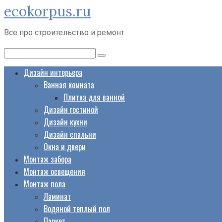
ecokorpus.ru
Перейти
к
Все про строительство и ремонт
контенту
Поиск:
Дизайн интерьера
Ванная комната
Плитка для ванной
Дизайн гостиной
Дизайн кухни
Дизайн спальни
Окна и двери
Монтаж забора
Монтаж освещения
Монтаж пола
Ламинат
Водяной теплый пол
Паркет