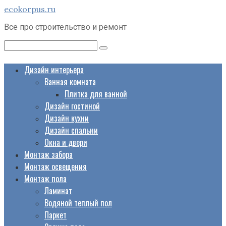
Перейти
ecokorpus.ru
к
Все про строительство и ремонт
контенту
Поиск:
Дизайн интерьера
Ванная комната
Плитка для ванной
Дизайн гостиной
Дизайн кухни
Дизайн спальни
Окна и двери
Монтаж забора
Монтаж освещения
Монтаж пола
Ламинат
Водяной теплый пол
Паркет