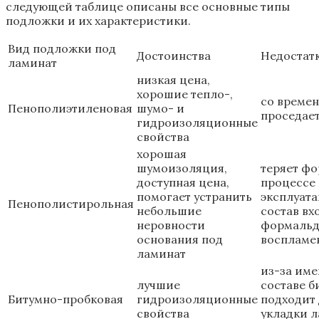
следующей таблице описаны все основные типы
подложки и их характеристики.
Вид подложки под
Достоинства
Недостат
ламинат
низкая цена,
хорошие тепло-,
со време
Пенополиэтиленовая
шумо- и
проседае
гидроизоляционные
свойства
хорошая
шумоизоляция,
теряет фо
доступная цена,
процессе
помогает устранить
эксплуата
Пенополистирольная
небольшие
состав вх
неровности
формальд
основания под
воспламе
ламинат
из-за им
лучшие
составе б
Битумно-пробковая
гидроизоляционные
подходит
свойства
укладки л