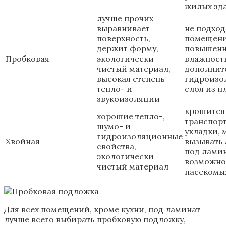
жилых зд
лучше прочих
выравнивает
не подход
поверхность,
помещени
держит форму,
повышен
Пробковая
экологически
влажность
чистый материал,
дополнит
высокая степень
гидроизо
тепло- и
слоя из п
звукоизоляции
крошится
хорошие тепло-,
транспор
шумо- и
укладки, 
гидроизоляционные
Хвойная
вызывать 
свойства,
под лами
экологически
возможно
чистый материал
насекомы
Для всех помещений, кроме кухни, под ламинат
лучше всего выбирать пробковую подложку,