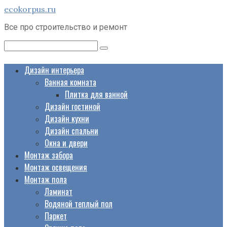
Перейти
ecokorpus.ru
к
Все про строительство и ремонт
контенту
Поиск:
Дизайн интерьера
Ванная комната
Плитка для ванной
Дизайн гостиной
Дизайн кухни
Дизайн спальни
Окна и двери
Монтаж забора
Монтаж освещения
Монтаж пола
Ламинат
Водяной теплый пол
Паркет