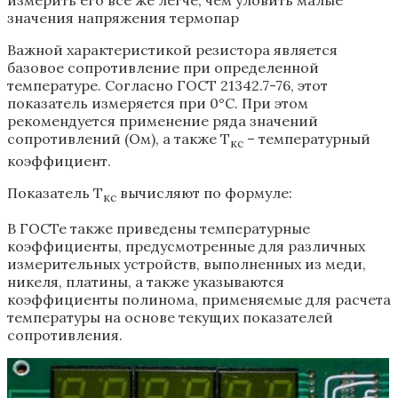
измерить его все же легче, чем уловить малые
значения напряжения термопар
Важной характеристикой резистора является
базовое сопротивление при определенной
температуре. Согласно ГОСТ 21342.7-76, этот
показатель измеряется при 0°С. При этом
рекомендуется применение ряда значений
сопротивлений (Ом), а также Т
– температурный
кс
коэффициент.
Показатель Т
вычисляют по формуле:
кс
В ГОСТе также приведены температурные
коэффициенты, предусмотренные для различных
измерительных устройств, выполненных из меди,
никеля, платины, а также указываются
коэффициенты полинома, применяемые для расчета
температуры на основе текущих показателей
сопротивления.