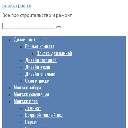
Перейти
ecokorpus.ru
к
Все про строительство и ремонт
контенту
Поиск:
Дизайн интерьера
Ванная комната
Плитка для ванной
Дизайн гостиной
Дизайн кухни
Дизайн спальни
Окна и двери
Монтаж забора
Монтаж освещения
Монтаж пола
Ламинат
Водяной теплый пол
Паркет