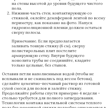
на стены высотой до уровня будущего чистого
пола.
Нижнюю часть стен, контактирующую со
стяжкой, оклейте демпферной лентой по всему
периметру, как показано на фото. Напуск
гидроизоляционной пленки должен остаться
сверху полосы.
Примечание. Если предполагается
заливать тонкую стяжку (6 см), сверху
полистирольных плит постелите
армирующую сетку. Внутри будущего
монолита трубы не соединяйте, кладите
только цельные, без стыков.
Оставив петли наполненными водой (чтобы не
всплывали и не сминались под весом бетона),
сделайте цементно-песчаный раствор из готовой
сухой смеси для полов и залейте стяжку.
Продолжайте работы спустя примерно 4 недели –
столько требуется для полного затвердевания.
Технология монтажа настильной системы теплого
пола без цементной стяжки подробно описывается в