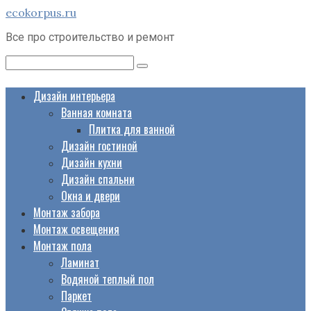
Перейти
ecokorpus.ru
к
Все про строительство и ремонт
контенту
Поиск:
Дизайн интерьера
Ванная комната
Плитка для ванной
Дизайн гостиной
Дизайн кухни
Дизайн спальни
Окна и двери
Монтаж забора
Монтаж освещения
Монтаж пола
Ламинат
Водяной теплый пол
Паркет