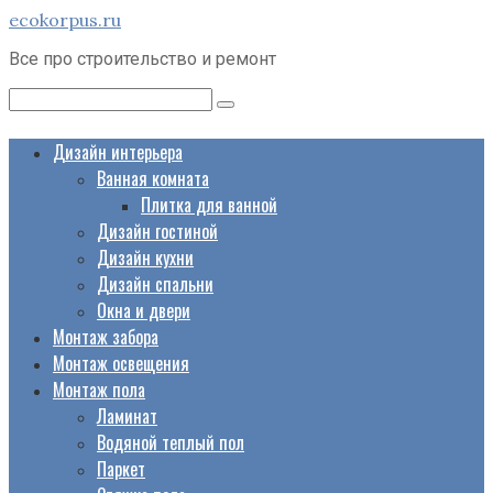
Перейти
ecokorpus.ru
к
Все про строительство и ремонт
контенту
Поиск:
Дизайн интерьера
Ванная комната
Плитка для ванной
Дизайн гостиной
Дизайн кухни
Дизайн спальни
Окна и двери
Монтаж забора
Монтаж освещения
Монтаж пола
Ламинат
Водяной теплый пол
Паркет