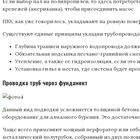
Если выбор пал на полипропилен, то здесь потребуе
крепежей (американка), чтобы присоединить насос.
ПВХ, как уже говорилось, укладывают на ровную пове
Существуют единые принципы укладки трубопровода
Глубина траншеи наружного водопровода должна б
Обязательная подсыпка песчано-гравийной смес
Утепление, а также ее гидроизоляция, если это 
Установка гильз в местах, где система будет пр
Проводка труб через фундамент
Данный вид подводки усложняется толщиной бетона, 
оборудование для алмазного бурения. Это достаточн
Чаще всего применяют мощный перфоратор или отбойн
металлический полутрубок, собранный из двух полови