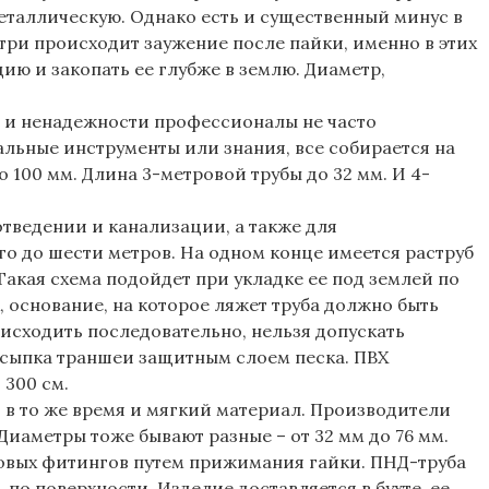
металлическую. Однако есть и существенный минус в
три происходит заужение после пайки, именно в этих
ю и закопать ее глубже в землю. Диаметр,
ти и ненадежности профессионалы не часто
льные инструменты или знания, все собирается на
 100 мм. Длина 3-метровой трубы до 32 мм. И 4-
тведении и канализации, а также для
о до шести метров. На одном конце имеется раструб
Такая схема подойдет при укладке ее под землей по
 основание, на которое ляжет труба должно быть
исходить последовательно, нельзя допускать
асыпка траншеи защитным слоем песка. ПВХ
 300 см.
 в то же время и мягкий материал. Производители
Диаметры тоже бывают разные – от 32 мм до 76 мм.
овых фитингов путем прижимания гайки. ПНД-труба
 по поверхности. Изделие доставляется в бухте, ее