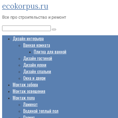
ecokorpus.ru
Перейти
к
Все про строительство и ремонт
контенту
Поиск:
Дизайн интерьера
Ванная комната
Плитка для ванной
Дизайн гостиной
Дизайн кухни
Дизайн спальни
Окна и двери
Монтаж забора
Монтаж освещения
Монтаж пола
Ламинат
Водяной теплый пол
Паркет