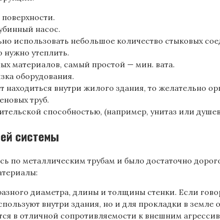
 поверхности.
лубинный насос.
но использовать небольшое количество стыковых сое
о нужно утеплить.
ых материалов, самый простой — мин. вата.
язка оборудования.
ет находиться внутри жилого здания, то желательно о
еновых труб.
бительской способностью, (например, унитаз или душев
ней системы
ь по металлическим трубам и было достаточно дорого
атериалы:
разного диаметра, длины и толщины стенки. Если говор
пользуют внутри здания, но и для прокладки в земле 
тся в отличной сопротивляемости к внешним агресси