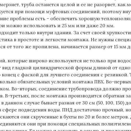
ерзнет, труба останется целой и ее не разорвет, как 
ыкуется при помощи муфтовых соединений, поэтому вну
ние проблемы есть – обеспечить хорошую теплоизоляци
три можно использовать и 25 мм или даже 20 мм.
одходит только внутри здания. За счет своей хрупкос
тика в простоте и легкости монтажа. Не нужны специа
 от того же пропилена, начинается размер от 15 мм до
, которые широко используются не только при водоо
 вид гладкой цилиндрической формы длиной от одног
 конец с фаской для лучшего соединения с резинкой. 
колько обязательных условий монтажа ПВХ. Во-первых,
ском. Во-вторых, соединение трубопровода должно про
в. В-третьих, после монтажа производится обратная з
 данном случае бывает разная от 30 см (50, 100, 150) до
в сфере подведения воды. ПНД достаточно прочный, но
каются они скрученные в бухты по 20 и более метров. 
Соединяются они при помощи специальных полиэтилен
му по улице. Ее можно и закопать в землю, и проложить