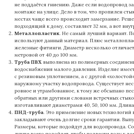
не поддаётся гниению. Даже если водопровод зам
монтаже на улице. Дело в том, что пропилен ст
местах чаще всего происходит замерзание. Реше
подходящий к дому, составляет 32 мм, а вот вну
Металлопластик
. Не самый лучший вариант. П
используют данный материал. Плюс металлоплас
железные фитинги. Диаметр несколько отличается
метровой от 40 до 100 мм.
Труба ПВХ
выполнена из полимерных соединений
водоснабжения малого давления. Изделие имеет
с резиновым уплотнением, а с другой «холостой»
наружному участку водопровода. Существует нес
ровное и утрамбованное, к тому же обсыпано пе
обратных или другими словами встречных стыко
изготавливают диаметрами 40, 50, 100 мм. Длина в
ПНД-труба
. Это применение новых технологий 
закладывают очень долгие сроки гарантии. Выпус
Размеры, которые подойдут для водопровода. 
лучше всего подойдет, чтобы подвести воду к до