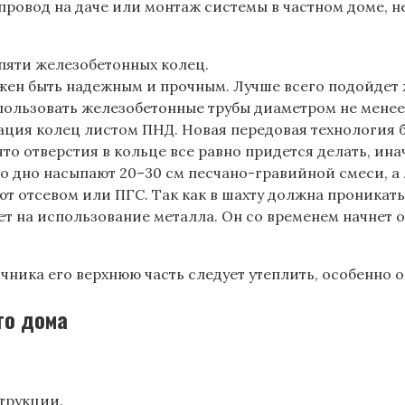
ровод на даче или монтаж системы в частном доме, н
пяти железобетонных колец.
жен быть надежным и прочным. Лучше всего подойдет ж
ользовать железобетонные трубы диаметром не менее 
ция колец листом ПНД. Новая передовая технология б
что отверстия в кольце все равно придется делать, ин
о дно насыпают 20–30 см песчано-гравийной смеси, а
т отсевом или ПГС. Так как в шахту должна проникать
 на использование металла. Он со временем начнет о
ника его верхнюю часть следует утеплить, особенно о
го дома
трукции.