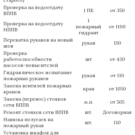
Проверка на водоотдачу
1 ПК
от 350
ВППВ
1
Проверка на водоотдачу
пожарный
от 1100
НППВ
гидрант
Перекатка рукавов на новый
рукав
150
шов
Проверка
работоспособности
шт
от 430
насосов-повысителей
Гидравлическое испытание
рукав
от 110
пожарных рукавов
Замена вентилей пожарных
кран
от 1050
кранов
Замена (перенос) стояков
м.п.
от 505
сети ВППВ
Ремонт стояков сети ВППВ
шт.
Договорная
Навязка полугаек на
шт.
110
пожарный рукав
Установка шкафов для