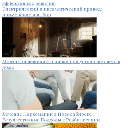
эффективные решения
Электрический и пневматический привод:
применение и выбор
Монтаж освещения: ошибки при установке света в
доме
Лечение Наркомании в Новосибирске
Результативные Подходы к Реабилитации