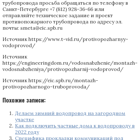
трубопровода просьба обращаться по телефону в
Санкт-Петербурге +7 (812) 928-36-66 или
отправляйте техническое задание и проект
противопожарного трубопровода по адресу эл.
почты: smeta@eic.spb.ru
Источник
https://www.t-vid.ru/protivopozharnyy-
vodoprovod/
Источник
https://engineeringdom.ru/vodosnabzhenie/montazh-
vodosnabzheniya/protivopozharnij-vodoprovod/
Источник
https://eic.spb.ru/montazh-
protivopozharnogo-truboprovoda/
Похожие записи:
Делаем зимний водопровод на загородном
участке
Как подключить частные дома к водопроводу в
2022 году
Специфика прокладки коммуникаций под