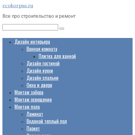
Перейти
ecokorpus.ru
к
Все про строительство и ремонт
контенту
Поиск:
Дизайн интерьера
Ванная комната
Плитка для ванной
Дизайн гостиной
Дизайн кухни
Дизайн спальни
Окна и двери
Монтаж забора
Монтаж освещения
Монтаж пола
Ламинат
Водяной теплый пол
Паркет