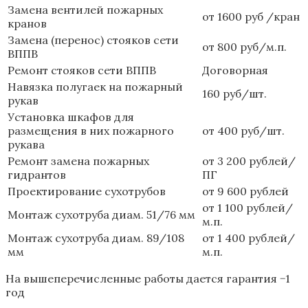
Замена вентилей пожарных
от 1600 руб /кран
кранов
Замена (перенос) стояков сети
от 800 руб/м.п.
ВППВ
Ремонт стояков сети ВППВ
Договорная
Навязка полугаек на пожарный
160 руб/шт.
рукав
Установка шкафов для
размещения в них пожарного
от 400 руб/шт.
рукава
Ремонт замена пожарных
от 3 200 рублей/
гидрантов
ПГ
Проектирование сухотрубов
от 9 600 рублей
от 1 100 рублей/
Монтаж сухотруба диам. 51/76 мм
м.п.
Монтаж сухотруба диам. 89/108
от 1 400 рублей/
мм
м.п.
На вышеперечисленные работы дается гарантия −1
год