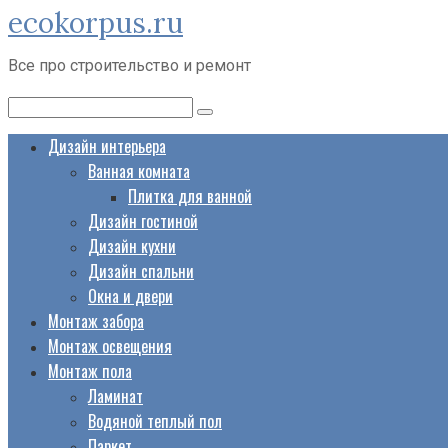
ecokorpus.ru
Перейти
к
Все про строительство и ремонт
контенту
Поиск:
Дизайн интерьера
Ванная комната
Плитка для ванной
Дизайн гостиной
Дизайн кухни
Дизайн спальни
Окна и двери
Монтаж забора
Монтаж освещения
Монтаж пола
Ламинат
Водяной теплый пол
Паркет