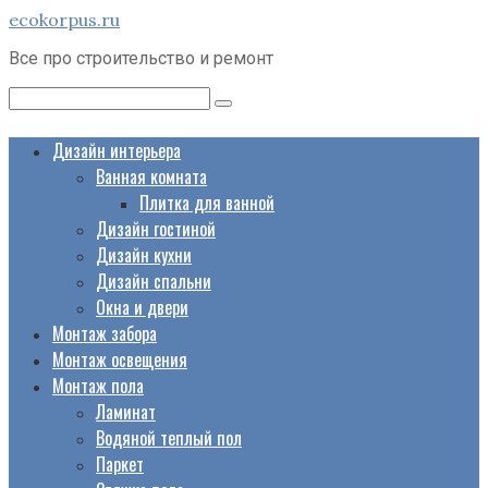
Перейти
ecokorpus.ru
к
Все про строительство и ремонт
контенту
Поиск:
Дизайн интерьера
Ванная комната
Плитка для ванной
Дизайн гостиной
Дизайн кухни
Дизайн спальни
Окна и двери
Монтаж забора
Монтаж освещения
Монтаж пола
Ламинат
Водяной теплый пол
Паркет