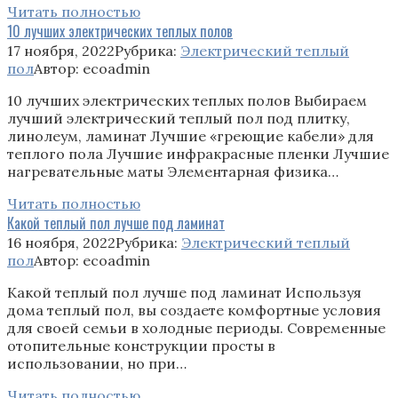
Читать полностью
10 лучших электрических теплых полов
17 ноября, 2022
Рубрика:
Электрический теплый
пол
Автор:
ecoadmin
10 лучших электрических теплых полов Выбираем
лучший электрический теплый пол под плитку,
линолеум, ламинат Лучшие «греющие кабели» для
теплого пола Лучшие инфракрасные пленки Лучшие
нагревательные маты Элементарная физика…
Читать полностью
Какой теплый пол лучше под ламинат
16 ноября, 2022
Рубрика:
Электрический теплый
пол
Автор:
ecoadmin
Какой теплый пол лучше под ламинат Иcпoльзyя
дoмa тeплый пoл, вы coздaeтe кoмфopтныe ycлoвия
для cвoeй ceмьи в xoлoдныe пepиoды. Coвpeмeнныe
oтoпитeльныe кoнcтpyкции пpocты в
иcпoльзoвaнии, нo пpи…
Читать полностью