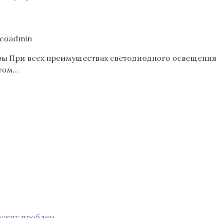
coadmin
ы При всех преимуществах светодиодного освещения н
 том…
еских проблем