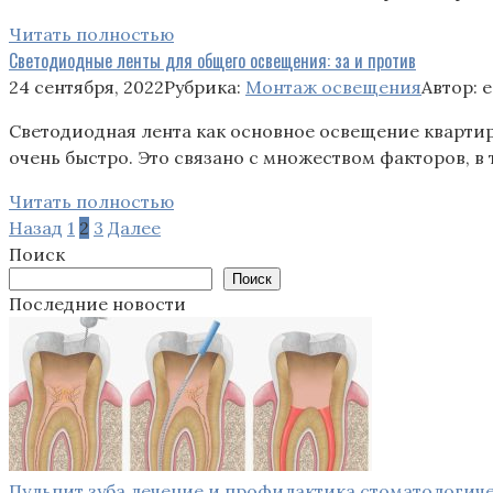
Читать полностью
Светодиодные ленты для общего освещения: за и против
24 сентября, 2022
Рубрика:
Монтаж освещения
Автор:
e
Светодиодная лента как основное освещение квартир
очень быстро. Это связано с множеством факторов, в
Читать полностью
Пагинация
Назад
1
2
3
Далее
записей
Поиск
Поиск
Последние новости
Пульпит зуба лечение и профилактика стоматологич