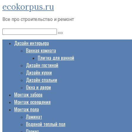
ecokorpus.ru
Перейти
к
Все про строительство и ремонт
контенту
Поиск:
Дизайн интерьера
Ванная комната
Плитка для ванной
Дизайн гостиной
Дизайн кухни
Дизайн спальни
Окна и двери
Монтаж забора
Монтаж освещения
Монтаж пола
Ламинат
Водяной теплый пол
Паркет