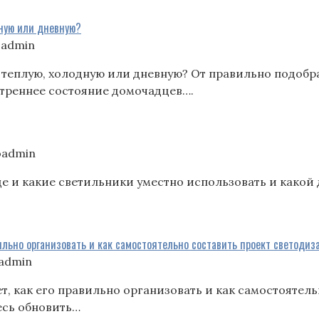
дную или дневную?
oadmin
 теплую, холодную или дневную? От правильно подобр
утреннее состояние домочадцев….
oadmin
е и какие светильники уместно использовать и какой 
вильно организовать и как самостоятельно составить проект светоди
admin
т, как его правильно организовать и как самостоятел
есь обновить…