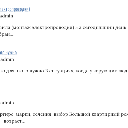
электропроводки)
admin
авила (монтаж электропроводки) На сегодняшний день 
бран,…
ого нужно
oadmin
то для этого нужно В ситуациях, когда у верующих лю
oadmin
артире: марки, сечения, выбор Большой квартирный ре
 — возраст…