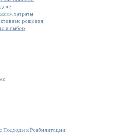
 даче
ижаем затраты
фективные решения
ие и выбор
оме
е Подходы к Реабилитации