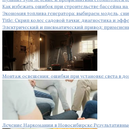
Как избежать ошибок при строительстве бассейна на
Экономия топлива генератора: выбираем модель, сн
Title: Скрип колес садовой тачки: диагностика и эф
Электрический и пневматический привод: применен
Монтаж освещения: ошибки при установке света в д
Лечение Наркомании в Новосибирске Результативны