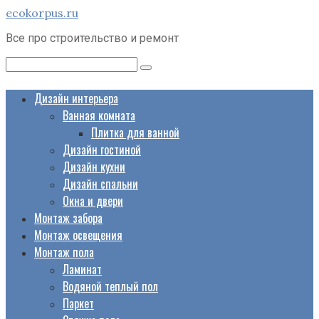
Перейти
ecokorpus.ru
к
Все про строительство и ремонт
контенту
Поиск:
Дизайн интерьера
Ванная комната
Плитка для ванной
Дизайн гостиной
Дизайн кухни
Дизайн спальни
Окна и двери
Монтаж забора
Монтаж освещения
Монтаж пола
Ламинат
Водяной теплый пол
Паркет