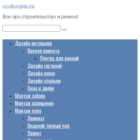
Перейти
ecokorpus.ru
к
Все про строительство и ремонт
контенту
Поиск:
Дизайн интерьера
Ванная комната
Плитка для ванной
Дизайн гостиной
Дизайн кухни
Дизайн спальни
Окна и двери
Монтаж забора
Монтаж освещения
Монтаж пола
Ламинат
Водяной теплый пол
Паркет