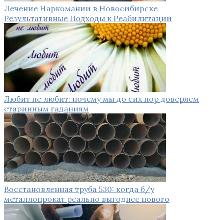
Лечение Наркомании в Новосибирске
Результативные Подходы к Реабилитации
Любит не любит: почему мы до сих пор доверяем
старинным гаданиям
Восстановленная труба 530: когда б/у
металлопрокат реально выгоднее нового