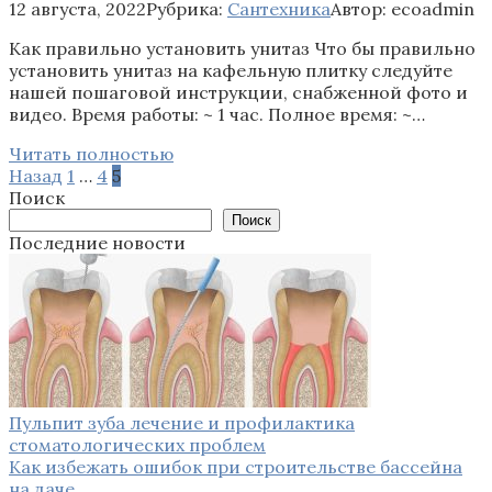
12 августа, 2022
Рубрика:
Сантехника
Автор:
ecoadmin
Как правильно установить унитаз Что бы правильно
установить унитаз на кафельную плитку следуйте
нашей пошаговой инструкции, снабженной фото и
видео. Время работы: ~ 1 час. Полное время: ~…
Читать полностью
Пагинация
Назад
1
…
4
5
записей
Поиск
Поиск
Последние новости
Пульпит зуба лечение и профилактика
стоматологических проблем
Как избежать ошибок при строительстве бассейна
на даче