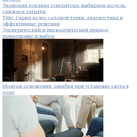
Экономия топлива генератора: выбираем модель,
снижаем затраты
Title: Скрип колес садовой тачки: диагностика и
эффективные решения
Электрический и пневматический привод:
применение и выбор
Монтаж освещения: ошибки при установке света в
доме