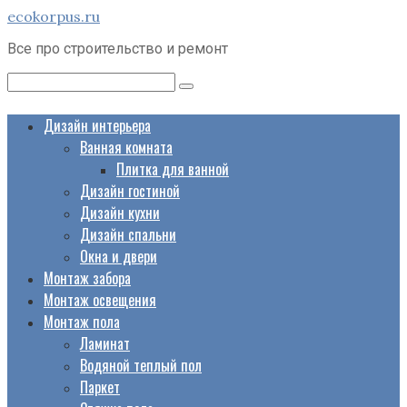
Перейти
ecokorpus.ru
к
Все про строительство и ремонт
контенту
Поиск:
Дизайн интерьера
Ванная комната
Плитка для ванной
Дизайн гостиной
Дизайн кухни
Дизайн спальни
Окна и двери
Монтаж забора
Монтаж освещения
Монтаж пола
Ламинат
Водяной теплый пол
Паркет