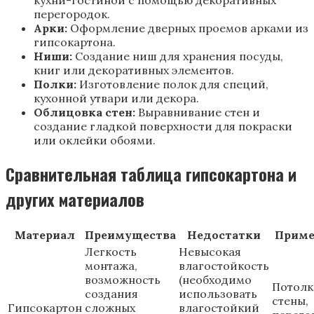
кухни-гостиной с помощью декоративных
перегородок.
Арки:
Оформление дверных проемов арками из
гипсокартона.
Ниши:
Создание ниш для хранения посуды,
книг или декоративных элементов.
Полки:
Изготовление полок для специй,
кухонной утвари или декора.
Облицовка стен:
Выравнивание стен и
создание гладкой поверхности для покраски
или оклейки обоями.
Сравнительная таблица гипсокартона и
других материалов
Материал
Преимущества
Недостатки
Приме
Легкость
Невысокая
монтажа,
влагостойкость
возможность
(необходимо
Потолк
создания
использовать
стены,
Гипсокартон
сложных
влагостойкий