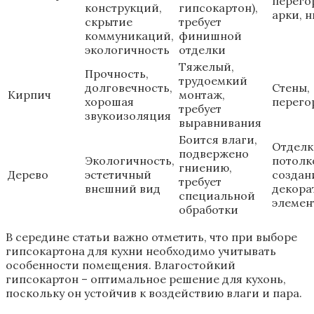
перего
конструкций,
гипсокартон),
арки, 
скрытие
требует
коммуникаций,
финишной
экологичность
отделки
Тяжелый,
Прочность,
трудоемкий
долговечность,
Стены,
Кирпич
монтаж,
хорошая
перего
требует
звукоизоляция
выравнивания
Боится влаги,
Отделк
подвержено
Экологичность,
потолк
гниению,
Дерево
эстетичный
создан
требует
внешний вид
декора
специальной
элемен
обработки
В середине статьи важно отметить, что при выборе
гипсокартона для кухни необходимо учитывать
особенности помещения. Влагостойкий
гипсокартон – оптимальное решение для кухонь,
поскольку он устойчив к воздействию влаги и пара.