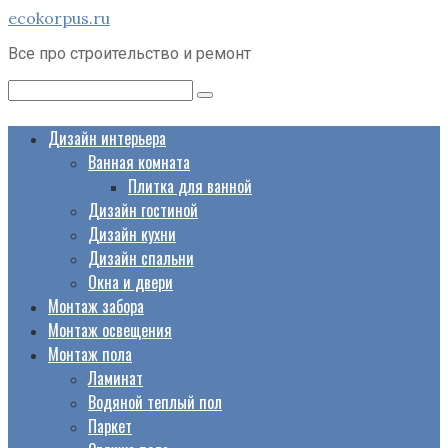
Перейти
ecokorpus.ru
к
Все про строительство и ремонт
контенту
Поиск:
Дизайн интерьера
Ванная комната
Плитка для ванной
Дизайн гостиной
Дизайн кухни
Дизайн спальни
Окна и двери
Монтаж забора
Монтаж освещения
Монтаж пола
Ламинат
Водяной теплый пол
Паркет