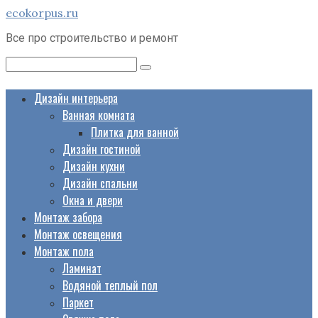
Перейти
ecokorpus.ru
к
Все про строительство и ремонт
контенту
Поиск:
Дизайн интерьера
Ванная комната
Плитка для ванной
Дизайн гостиной
Дизайн кухни
Дизайн спальни
Окна и двери
Монтаж забора
Монтаж освещения
Монтаж пола
Ламинат
Водяной теплый пол
Паркет