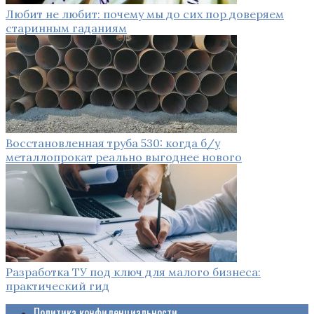
Любит не любит: почему мы до сих пор доверяем
старинным гаданиям
Восстановленная труба 530: когда б/у
металлопрокат реально выгоднее нового
Разработка ТУ под ключ для малого бизнеса:
практический гид
Политика конфиденциальности