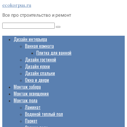
Перейти
ecokorpus.ru
к
Все про строительство и ремонт
контенту
Поиск:
Дизайн интерьера
Ванная комната
Плитка для ванной
Дизайн гостиной
Дизайн кухни
Дизайн спальни
Окна и двери
Монтаж забора
Монтаж освещения
Монтаж пола
Ламинат
Водяной теплый пол
Паркет