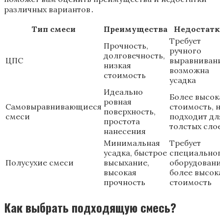
различных вариантов․
Тип смеси
Преимущества
Недостатк
Требует
Прочность,
ручного
долговечность,
ЦПС
выравниван
низкая
возможна
стоимость
усадка
Идеально
Более высок
ровная
Самовыравнивающиеся
стоимость, 
поверхность,
смеси
подходит дл
простота
толстых сло
нанесения
Минимальная
Требует
усадка, быстрое
специально
Полусухие смеси
высыхание,
оборудовани
высокая
более высок
прочность
стоимость
Как выбрать подходящую смесь?