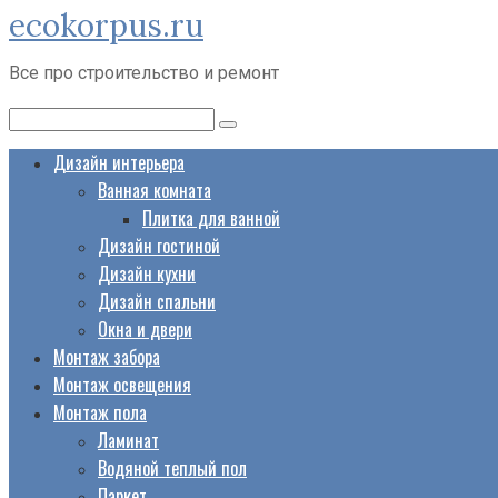
ecokorpus.ru
Перейти
к
Все про строительство и ремонт
контенту
Поиск:
Дизайн интерьера
Ванная комната
Плитка для ванной
Дизайн гостиной
Дизайн кухни
Дизайн спальни
Окна и двери
Монтаж забора
Монтаж освещения
Монтаж пола
Ламинат
Водяной теплый пол
Паркет