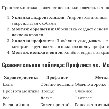
Процесс монтажа включает несколько ключевых этапо
Укладка гидроизоляции:
Гидроизоляционная п
закрепляется скобами․
Монтаж обрешетки:
Обрешетка создает основу
наклона кровли․
Укладка профлиста:
Профлист укладывается с 
которые вкручиваются в нижнюю волну профлис
Монтаж конька и ендов:
Конёк и ендовы закры
Сравнительная таблица: Профлист vs․ М
Характеристика
Профлист
Метал
Цена
Обычно дешевле
Обычно дороже
Простота монтажа
Проще
Сложнее
Вес
Легче
Тяжелее
Внешний вид
Более простой
Более эстетичны