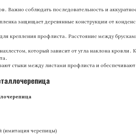
в․ Важно соблюдать последовательность и аккуратнос
ленка защищает деревянные конструкции от конденсат
 для крепления профлиста․ Расстояние между брускам
нахлестом, который зависит от угла наклона кровли․ 
та․
вают стыки между листами профлиста и обеспечивают
еталлочерепица
лочерепица
й (имитация черепицы)