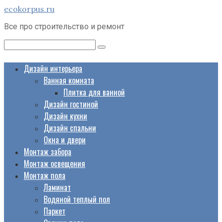
Перейти
ecokorpus.ru
к
Все про строительство и ремонт
контенту
Поиск:
Дизайн интерьера
Ванная комната
Плитка для ванной
Дизайн гостиной
Дизайн кухни
Дизайн спальни
Окна и двери
Монтаж забора
Монтаж освещения
Монтаж пола
Ламинат
Водяной теплый пол
Паркет