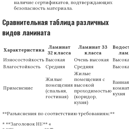
наличие сертификатов, подтверждающих
безопасность материала.
Сравнительная таблица различных
видов ламината
Ламинат
Ламинат 33
Водос
Характеристика
32 класса
класса
лам
Износостойкость
Высокая
Очень высокая
Высок
Влагостойкость
Средняя
Средняя
Высок
Жилые
Жилые
помещения с
Ванная
помещения
высокой
Применение
комнат
(спальня,
проходимостью
кухня
гостиная)
(коридор,
кухня)
**Разъяснения по соответствию требованиям:**
* **Заголовок H1:** «