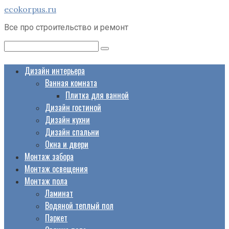
Перейти
ecokorpus.ru
к
Все про строительство и ремонт
контенту
Поиск:
Дизайн интерьера
Ванная комната
Плитка для ванной
Дизайн гостиной
Дизайн кухни
Дизайн спальни
Окна и двери
Монтаж забора
Монтаж освещения
Монтаж пола
Ламинат
Водяной теплый пол
Паркет