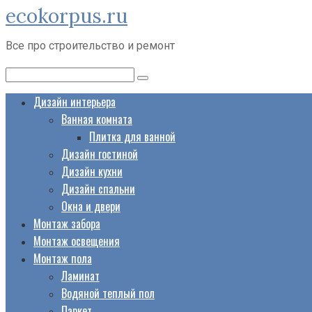
ecokorpus.ru
Перейти
к
Все про строительство и ремонт
контенту
Поиск:
Дизайн интерьера
Ванная комната
Плитка для ванной
Дизайн гостиной
Дизайн кухни
Дизайн спальни
Окна и двери
Монтаж забора
Монтаж освещения
Монтаж пола
Ламинат
Водяной теплый пол
Паркет