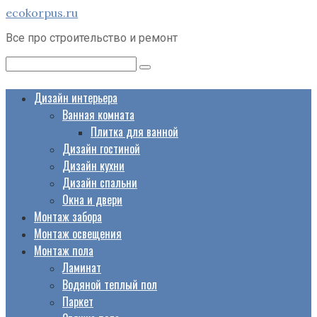
Перейти
ecokorpus.ru
к
Все про строительство и ремонт
контенту
Поиск:
Дизайн интерьера
Ванная комната
Плитка для ванной
Дизайн гостиной
Дизайн кухни
Дизайн спальни
Окна и двери
Монтаж забора
Монтаж освещения
Монтаж пола
Ламинат
Водяной теплый пол
Паркет