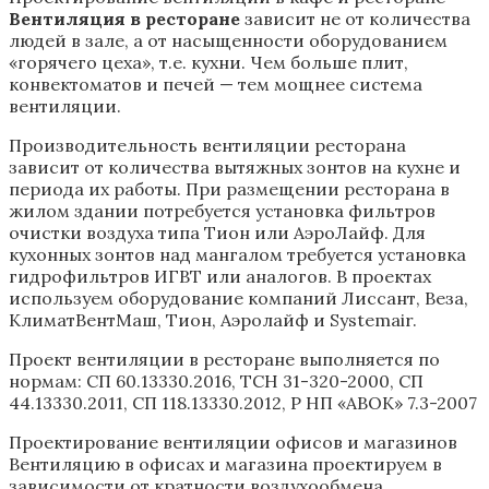
Вентиляция в ресторане
зависит не от количества
людей в зале, а от насыщенности оборудованием
«горячего цеха», т.е. кухни. Чем больше плит,
конвектоматов и печей — тем мощнее система
вентиляции.
Производительность вентиляции ресторана
зависит от количества вытяжных зонтов на кухне и
периода их работы. При размещении ресторана в
жилом здании потребуется установка фильтров
очистки воздуха типа Тион или АэроЛайф. Для
кухонных зонтов над мангалом требуется установка
гидрофильтров ИГВТ или аналогов. В проектах
используем оборудование компаний Лиссант, Веза,
КлиматВентМаш, Тион, Аэролайф и Systemair.
Проект вентиляции в ресторане выполняется по
нормам: СП 60.13330.2016, ТСН 31-320-2000, СП
44.13330.2011, СП 118.13330.2012, Р НП «АВОК» 7.3-2007
Проектирование вентиляции офисов и магазинов
Вентиляцию в офисах и магазина проектируем в
зависимости от кратности воздухообмена,