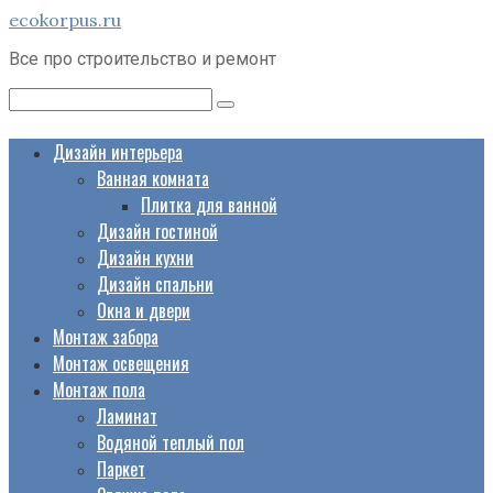
Перейти
ecokorpus.ru
к
Все про строительство и ремонт
контенту
Поиск:
Дизайн интерьера
Ванная комната
Плитка для ванной
Дизайн гостиной
Дизайн кухни
Дизайн спальни
Окна и двери
Монтаж забора
Монтаж освещения
Монтаж пола
Ламинат
Водяной теплый пол
Паркет