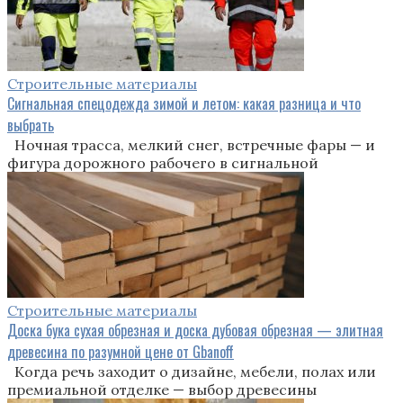
Строительные материалы
Сигнальная спецодежда зимой и летом: какая разница и что
выбрать
Ночная трасса, мелкий снег, встречные фары — и
фигура дорожного рабочего в сигнальной
Строительные материалы
Доска бука сухая обрезная и доска дубовая обрезная — элитная
древесина по разумной цене от Gbanoff
Когда речь заходит о дизайне, мебели, полах или
премиальной отделке — выбор древесины