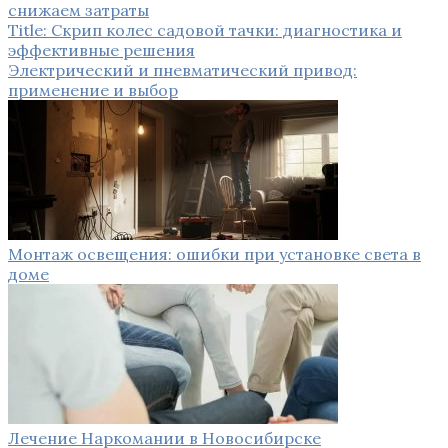
снижаем затраты
Title: Скрип колес садовой тачки: диагностика и
эффективные решения
Электрический и пневматический привод:
применение и выбор
Монтаж освещения: ошибки при установке света в
доме
Лечение Наркомании в Новосибирске