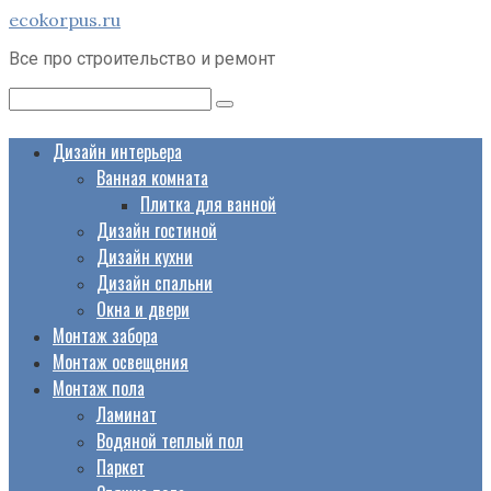
Перейти
ecokorpus.ru
к
Все про строительство и ремонт
контенту
Поиск:
Дизайн интерьера
Ванная комната
Плитка для ванной
Дизайн гостиной
Дизайн кухни
Дизайн спальни
Окна и двери
Монтаж забора
Монтаж освещения
Монтаж пола
Ламинат
Водяной теплый пол
Паркет