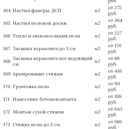
руб.
от 275
164
Настил фанеры, ДСП
м2
руб.
от 364
165
Настил половой доски
м2
руб.
от 227
166
Тепло и звукоизоляция пола
м2
руб.
от 170
167
Засыпка керамзита до 3 см
м2
руб.
Засыпка керамзита последующий
от 86
168
м2
см
руб.
от 416
169
Армирование стяжки
м2
руб.
от 90
170
Грунтовка пола
м2
руб.
от 188
171
Нанесение бетоноконтакта
м2
руб.
от 643
172
Монтаж сухой стяжки
м2
руб.
от 566
173
Стяжка пола до 3 см.
м2
руб.