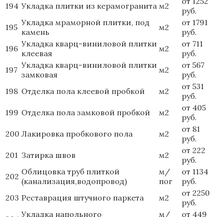
от 1252
194
Укладка плитки из керамогранита
м2
руб.
Укладка мраморной плитки, под
от 1791
195
м2
камень
руб.
Укладка кварц-виниловой плитки
от 711
196
м2
клеевая
руб.
Укладка кварц-виниловой плитки
от 567
197
м2
замковая
руб.
от 531
198
Отделка пола клеевой пробкой
м2
руб.
от 405
199
Отделка пола замковой пробкой
м2
руб.
от 81
200
Лакировка пробкового пола
м2
руб.
от 222
201
Затирка швов
м2
руб.
Облицовка труб плиткой
м/
от 1134
202
(канализация,водопровод)
пог
руб.
от 2250
203
Реставрация штучного паркета
м2
руб.
Укладка напольного
м/
от 449