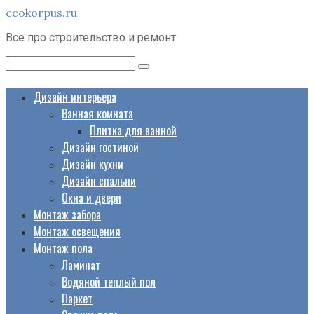
Перейти
ecokorpus.ru
к
Все про строительство и ремонт
контенту
Поиск:
Дизайн интерьера
Ванная комната
Плитка для ванной
Дизайн гостиной
Дизайн кухни
Дизайн спальни
Окна и двери
Монтаж забора
Монтаж освещения
Монтаж пола
Ламинат
Водяной теплый пол
Паркет