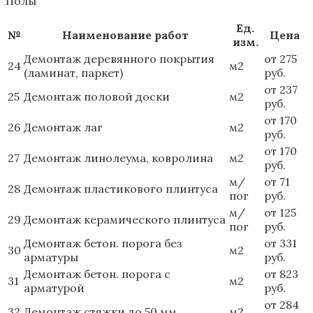
Полы
Ед.
№
Наименование работ
Цена
изм.
Демонтаж деревянного покрытия
от 275
24
м2
(ламинат, паркет)
руб.
от 237
25
Демонтаж половой доски
м2
руб.
от 170
26
Демонтаж лаг
м2
руб.
от 170
27
Демонтаж линолеума, ковролина
м2
руб.
м/
от 71
28
Демонтаж пластикового плинтуса
пог
руб.
м/
от 125
29
Демонтаж керамического плинтуса
пог
руб.
Демонтаж бетон. порога без
от 331
30
м2
арматуры
руб.
Демонтаж бетон. порога с
от 823
31
м2
арматурой
руб.
от 284
32
Демонтаж стяжки до 50 мм
м2