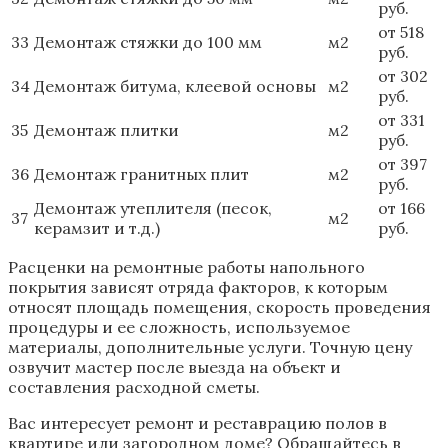
руб.
от 518
33
Демонтаж стяжки до 100 мм
м2
руб.
от 302
34
Демонтаж битума, клеевой основы
м2
руб.
от 331
35
Демонтаж плитки
м2
руб.
от 397
36
Демонтаж гранитных плит
м2
руб.
Демонтаж утеплителя (песок,
от 166
37
м2
керамзит и т.д.)
руб.
Расценки на ремонтные работы напольного
покрытия зависят отряда факторов, к которым
относят площадь помещения, скорость проведения
процедуры и ее сложность, используемое
материалы, дополнительные услуги. Точную цену
озвучит мастер после выезда на объект и
составления расходной сметы.
Вас интересует ремонт и реставрацию полов в
квартире или загородном доме? Обращайтесь в