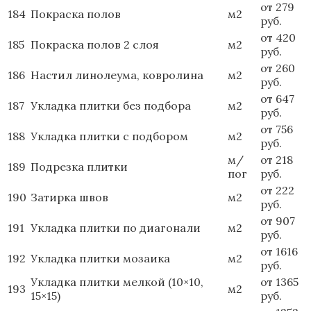
от 279
184
Покраска полов
м2
руб.
от 420
185
Покраска полов 2 слоя
м2
руб.
от 260
186
Настил линолеума, ковролина
м2
руб.
от 647
187
Укладка плитки без подбора
м2
руб.
от 756
188
Укладка плитки с подбором
м2
руб.
м/
от 218
189
Подрезка плитки
пог
руб.
от 222
190
Затирка швов
м2
руб.
от 907
191
Укладка плитки по диагонали
м2
руб.
от 1616
192
Укладка плитки мозаика
м2
руб.
Укладка плитки мелкой (10×10,
от 1365
193
м2
15×15)
руб.