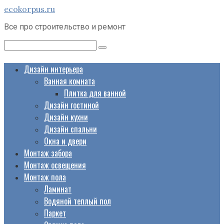
Перейти
ecokorpus.ru
к
Все про строительство и ремонт
контенту
Поиск:
Дизайн интерьера
Ванная комната
Плитка для ванной
Дизайн гостиной
Дизайн кухни
Дизайн спальни
Окна и двери
Монтаж забора
Монтаж освещения
Монтаж пола
Ламинат
Водяной теплый пол
Паркет