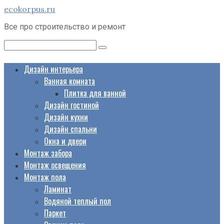
Перейти
ecokorpus.ru
к
Все про строительство и ремонт
контенту
Поиск:
Дизайн интерьера
Ванная комната
Плитка для ванной
Дизайн гостиной
Дизайн кухни
Дизайн спальни
Окна и двери
Монтаж забора
Монтаж освещения
Монтаж пола
Ламинат
Водяной теплый пол
Паркет