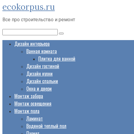
ecokorpus.ru
Перейти
к
Все про строительство и ремонт
контенту
Поиск:
Дизайн интерьера
Ванная комната
Плитка для ванной
Дизайн гостиной
Дизайн кухни
Дизайн спальни
Окна и двери
Монтаж забора
Монтаж освещения
Монтаж пола
Ламинат
Водяной теплый пол
Паркет