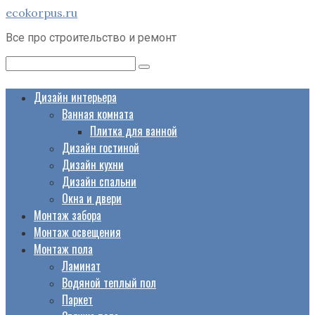
Перейти
ecokorpus.ru
к
Все про строительство и ремонт
контенту
Поиск:
Дизайн интерьера
Ванная комната
Плитка для ванной
Дизайн гостиной
Дизайн кухни
Дизайн спальни
Окна и двери
Монтаж забора
Монтаж освещения
Монтаж пола
Ламинат
Водяной теплый пол
Паркет