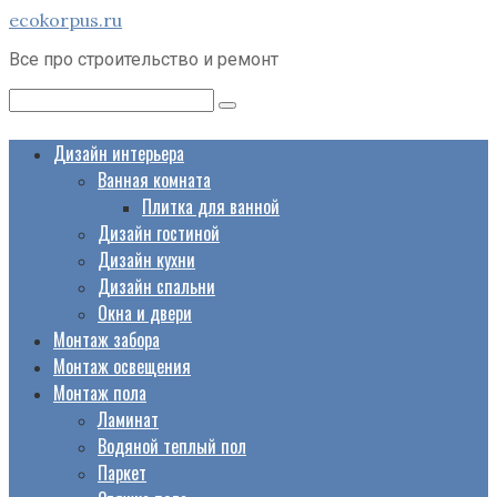
Перейти
ecokorpus.ru
к
Все про строительство и ремонт
контенту
Поиск:
Дизайн интерьера
Ванная комната
Плитка для ванной
Дизайн гостиной
Дизайн кухни
Дизайн спальни
Окна и двери
Монтаж забора
Монтаж освещения
Монтаж пола
Ламинат
Водяной теплый пол
Паркет