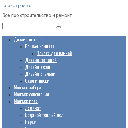
Перейти
ecokorpus.ru
к
Все про строительство и ремонт
контенту
Поиск:
Дизайн интерьера
Ванная комната
Плитка для ванной
Дизайн гостиной
Дизайн кухни
Дизайн спальни
Окна и двери
Монтаж забора
Монтаж освещения
Монтаж пола
Ламинат
Водяной теплый пол
Паркет