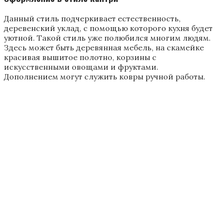
Стены можно покрасить в любой цвет. Популярным
становится использование рисунков, которые
наносятся художниками.
Нередко используются фотообои, которые легко
клеить и при этом они требуют особого ухода. Они
украсят любой интерьер квартиры или дома.
Стены можно украсить также штукатуркой.
Ее преимуществом является нанесение на любой
тип материала. На поверхности можно заделать
неровности и трещины. При этом она считается
долговечной и не подвержена перепадам
температур. В каждой отделки есть свои плюсы.
Выбирайте то, что вам ближе всего!