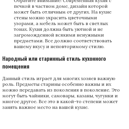
красивая вышитое полотно, корзины с
искусственными овощами и фруктами.
Дополнением могут служить ковры ручной работы.
Печь может быть покрашена в темные тона, а на пол
можно положить красивый, светлый коврик ручной
работы. Каждая деталь будет подчеркивать
изящность и в тоже время простоту стиля. Стол
должен быть вместительным и удобным. На кухне
могут быть резные кувшины, шкаф с высокой
панелью игрушки ручной работы с резьбой.
Построение интерьера кухни в природном стиле
С помощью имеющихся современных стилей можно
создать неповторимый дизайн. Отличительной
чертой может быть наличие горшочков с зеленью.
Помещение должно быть отделано современными
экологичными материалами. Помещение будет