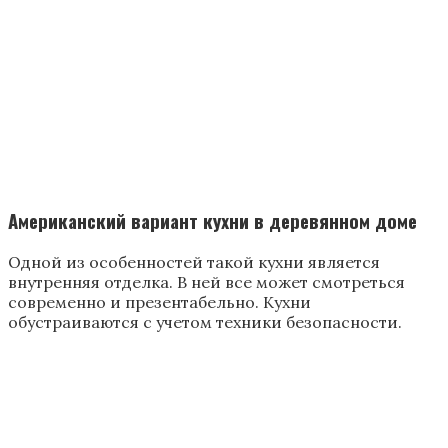
Способ оформления печи в интерьере
кухни
Такую печь можно отделать плиткой. Одним из
преимуществ является то, что она прогревает весь
дом.
Плитка – долговечный и уникальный материал,
обладает устойчивостью перед высокими
температурами, а также имеет эстетичный вид.
При этом в доме всегда держится комфортная
температура воздуха. В особенности это необходимо
в зимнее время.
Дополнительная информация! Здесь
можно готовить традиционные русские
блюда и выпекать хлеб. Это очень удобно и
просто. Главное, все сделать в