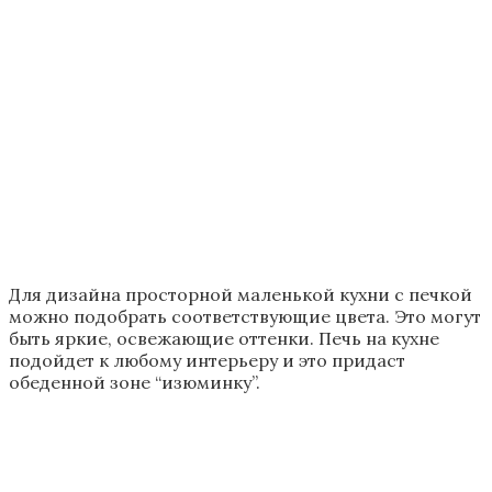
чтобы поддерживать огонь, понадобятся дрова
или уголь;
для приготовления блюд необходимы
определенные навыки;
если печь остыла, нужно время, чтобы согреть
дом.
Общие правила деревенского стиля
Печь предполагает определенные дизайнерские
решения. В данной ситуации идеальной
обстановкой для кухни будет дизайн в стиле
русского кантри. Придерживаясь его канонов,
можно гармонично вписать печь в интерьер кухни
загородного дома.
В то же время она не обязывает создавать
интерьер именно русского сельского быта.