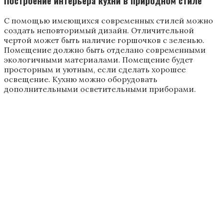
она хорошо прогревает дом и долго держит
тепло;
имеет просторную теплую лежанку, которую
любят все в семье, от малого до старого;
приготовленные в ней блюда необыкновенно
вкусны и ароматны;
кухня с русской печкой приобретает
необычайно теплую и дружескую атмосферу;
дизайн с печью всегда уникален.
К отрицательным моментам можно отнести
следующее:
для кухни с печью необходим своеобразный
дизайн, в этом ее положительная и
отрицательная сторона одновременно;
печь занимает много места;