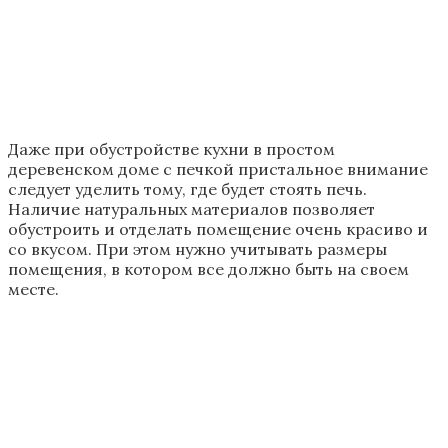
равных количествах.
Отделочные материалы для кухни с
печкой
Чтобы преобразить кухню стены можно покрасить
светлой краской. Также популярным становится
наклеивание моющих обоев.
Оптимальным вариантом будет использование
виниловых обоев. Их можно не только мыть, но и
они со временем не выцветают. При этом такие обои
не впитывают никакие запахи.
Обратите внимание! Кроме этого, можно
воспользоваться декоративной
штукатуркой. Одно из плюсов такой
штукатурки – неповторимые рисунки.