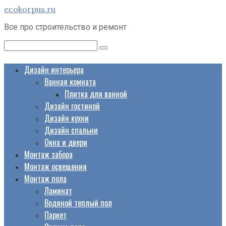
Перейти
ecokorpus.ru
к
Все про строительство и ремонт
контенту
Поиск:
Дизайн интерьера
Ванная комната
Плитка для ванной
Дизайн гостиной
Дизайн кухни
Дизайн спальни
Окна и двери
Монтаж забора
Монтаж освещения
Монтаж пола
Ламинат
Водяной теплый пол
Паркет