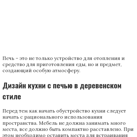
Важно! Немаловажным является подбор
освещения, которое должно быть в виде
висячих или точечных светильников.
Осветительным приборам уделяется
большое внимание, так как свет на кухне
должен быть ярким, а не тусклым.
Сюда даже можно выбрать красивые занавески на
окна, которые хорошо подходят к интерьеру.
Популярным становится использование вытяжки,
которую легко установить. При этом она не занимает
много места. На дизайн кухни с печкой следует
пристально обратить внимание, так как это
основное, на что нужно обратить внимание.
Занавески на окна служат завершающим элементом
интерьера. Для гармоничного образа важно
подобрать цветовую гамму и стиль.
Печь из кирпича может занять почетное место на