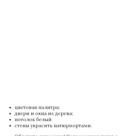
установить противопожарную сигнализацию. Также
можно сделать мощную вытяжку, которая есть
практически у каждого.
Даже при обустройстве кухни в простом
деревенском доме с печкой пристальное внимание
следует уделить тому, где будет стоять печь.
Наличие натуральных материалов позволяет
обустроить и отделать помещение очень красиво и
со вкусом. При этом нужно учитывать размеры
помещения, в котором все должно быть на своем
месте.
Оформление в стиле кантри
Данный стиль подчеркивает естественность,
деревенский уклад, с помощью которого кухня будет
уютной. Такой стиль уже полюбился многим людям.
Здесь может быть деревянная мебель, на скамейке