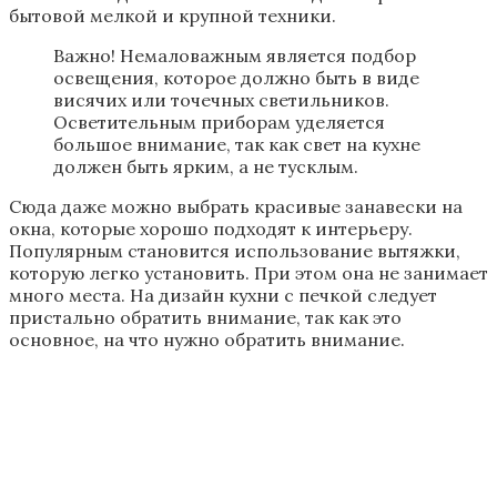
вашей кухне. Для этого также понадобятся дрова,
которые должны лежать в отдельно отведенном
месте. А сверху можно украсить большим
количеством рисунков и орнаментов в русском
стиле.
Выбираем свой стиль кухни с
деревянными стенами
Одним из лучших вариантов будет классический
стиль, который не выходит из моды. Кухня с
деревянными стенами будет смотреться очень
современно и стильно. На кухне должно быть все
гармонично и красиво.
цветовая палитра;
двери и окна из дерева;
потолок белый
стены украсить натюрмортами.