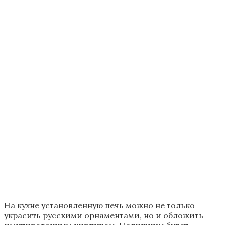
соответствии с правилами безопасности.
Это важный момент, который никогда не
стоит упускать из виду.
Плитка
Для отделки такой печи плиткой может
понадобится небольшой набор инструментария.
Также нужно взять сыпучие материалы для того,
чтобы сделать соответствующий раствор и многое
другое.
Для этого возьмем:
плиткорез;
шпатель;
уровень;
мастерок;
ведро с водой;
пульверизатор;
грунтовка;