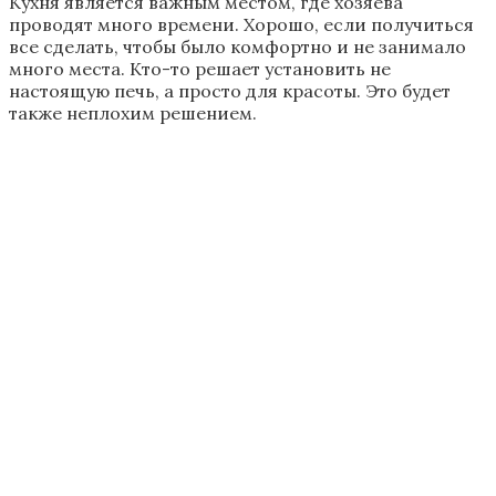
Кухня является важным местом, где хозяева
проводят много времени. Хорошо, если получиться
все сделать, чтобы было комфортно и не занимало
много места. Кто-то решает установить не
настоящую печь, а просто для красоты. Это будет
также неплохим решением.
Печь – это не только устройство для отопления и
средство для приготовления еды, но и предмет,
создающий особую атмосферу.
Дизайн кухни с печью в деревенском
стиле
Перед тем как начать обустройство кухни следует
начать с рационального использования
пространства. Мебель не должна занимать много
места, все должно быть компактно расставлено. При
этом необходимо оставить места для встраивания
бытовой мелкой и крупной техники.