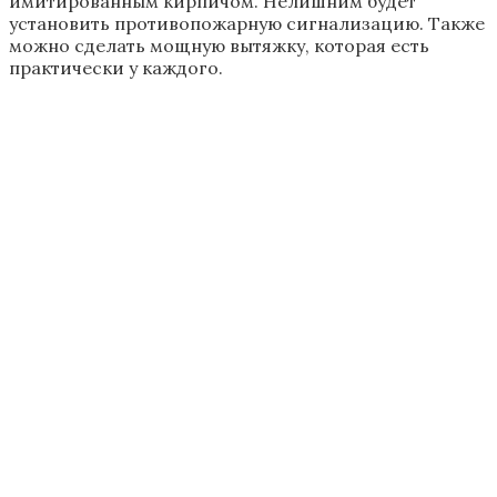
губку для удаления грязи.
Камень
Для отделки печи камнем необходим также
соответствующий набор инструментов. Для печи
можно выбрать недорогой камень, которым быстро
обложить печь. Для отделки используется
керамогранит или бетонный камень. Для отделки
следует заранее приготовить необходимый раствор,
соблюдая все пропорции.
Штукатурка
Простым вариантом будет штукатурка печи.
Штукатурить печь необходимо так, чтобы не было
трещин. При оштукатуривании следует соблюдать
технологии и использовать отделочные смеси в