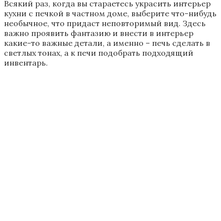
которым можно украсить печь.
В данном стиле используются оттенки белого цвета,
которые гармонируют с элементами декора. Чехлы
на стулья сделать яркими вышивками, как и
скатерть на стол. Хорошо, если ткань будет из
хлопка или бамбука. Качество должно быть во всем,
начиная от мелких и заканчивая крупными
деталями.
Для интерьера кухни в деревенском доме с
небольшой печкой хорошо использовать
декоративные панно, которые украсят стены. Также
дополнением будут прозрачные вазы, наполненные
камешками. В вазы можно ставить полевые цветы, а
в небольшие плетеные корзинки сено с муляжами
овощей.