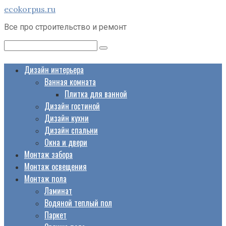
Перейти
ecokorpus.ru
к
Все про строительство и ремонт
контенту
Поиск:
Дизайн интерьера
Ванная комната
Плитка для ванной
Дизайн гостиной
Дизайн кухни
Дизайн спальни
Окна и двери
Монтаж забора
Монтаж освещения
Монтаж пола
Ламинат
Водяной теплый пол
Паркет