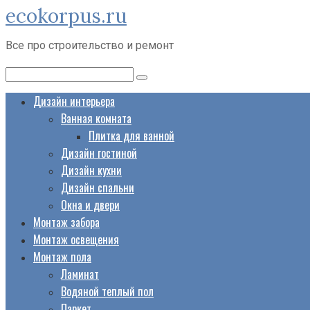
ecokorpus.ru
Перейти
к
Все про строительство и ремонт
контенту
Поиск:
Дизайн интерьера
Ванная комната
Плитка для ванной
Дизайн гостиной
Дизайн кухни
Дизайн спальни
Окна и двери
Монтаж забора
Монтаж освещения
Монтаж пола
Ламинат
Водяной теплый пол
Паркет