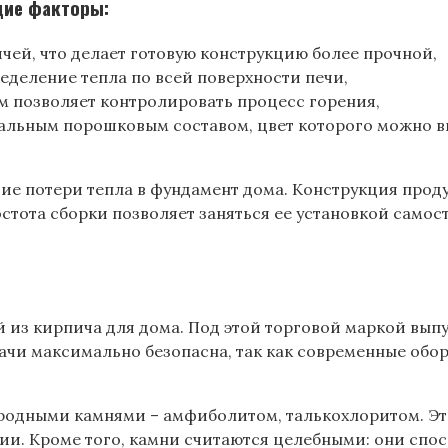
щие факторы:
ичей, что делает готовую конструкцию более прочной,
еделение тепла по всей поверхности печи,
м позволяет контролировать процесс горения,
альным порошковым составом, цвет которого можно вы
 потери тепла в фундамент дома. Конструкция проду
ота сборки позволяет заняться ее установкой самосто
 из кирпича для дома. Под этой торговой маркой вып
дачи максимально безопасна, так как современные обо
родными камнями – амфиболитом, талькохлоритом. Эт
нии. Кроме того, камни считаются целебными: они сп