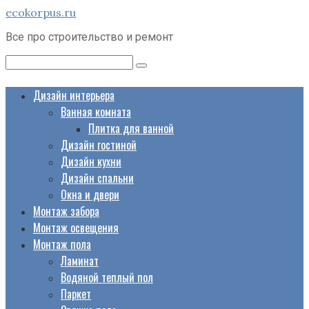
Перейти
ecokorpus.ru
к
Все про строительство и ремонт
контенту
Поиск:
Дизайн интерьера
Ванная комната
Плитка для ванной
Дизайн гостиной
Дизайн кухни
Дизайн спальни
Окна и двери
Монтаж забора
Монтаж освещения
Монтаж пола
Ламинат
Водяной теплый пол
Паркет