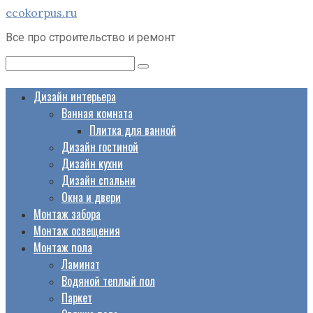
Перейти
ecokorpus.ru
к
Все про строительство и ремонт
контенту
Поиск:
Дизайн интерьера
Ванная комната
Плитка для ванной
Дизайн гостиной
Дизайн кухни
Дизайн спальни
Окна и двери
Монтаж забора
Монтаж освещения
Монтаж пола
Ламинат
Водяной теплый пол
Паркет