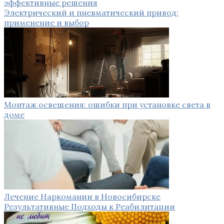
эффективные решения
Электрический и пневматический привод:
применение и выбор
Монтаж освещения: ошибки при установке света в
доме
Лечение Наркомании в Новосибирске
Результативные Подходы к Реабилитации