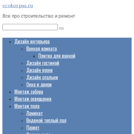
Перейти
ecokorpus.ru
к
Все про строительство и ремонт
контенту
Поиск:
Дизайн интерьера
Ванная комната
Плитка для ванной
Дизайн гостиной
Дизайн кухни
Дизайн спальни
Окна и двери
Монтаж забора
Монтаж освещения
Монтаж пола
Ламинат
Водяной теплый пол
Паркет