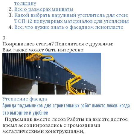
толщину
Все о размерах минваты
Какой выбрать наружный утеплитель для стен:
ТОП-12 популярных материалов для утепления
Все, что нужно знать о фасадном пенопласте
0
Понравилась статья? Поделиться с друзьями:
Вам также может быть интересно
Утепление фасада
Аренда подъемников для строительных работ вместо лесов: когда
это выгоднее и удобнее
Подъемник вместо лесов Работы на высоте долгое
время ассоциировались с громоздкими
металлическими конструкциями,