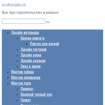
Перейти
ecokorpus.ru
к
Все про строительство и ремонт
контенту
Поиск:
Дизайн интерьера
Ванная комната
Плитка для ванной
Дизайн гостиной
Дизайн кухни
Дизайн спальни
Окна и двери
Монтаж забора
Монтаж освещения
Монтаж пола
Ламинат
Водяной теплый пол
Паркет