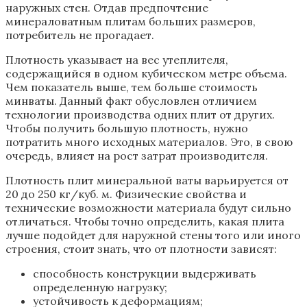
определенную нагрузку;
устойчивость к деформациям;
сопротивление материала сжатию.
Однако на ряд функций плотность не влияет. Среди
них:
шумоизоляционные свойства;
паропроницаемость;
толщина плиты;
утеплительные свойства.
Имея полную информацию об особенностях
эксплуатации утепляемого здания, можно
подобрать минераловатные плиты, размер которых
позволит увеличить срок их службы и дома в целом.
Рекомендации по толщине и плотности
минеральной ваты
Учет климатических особенностей региона имеет
решающее значение при выборе размера