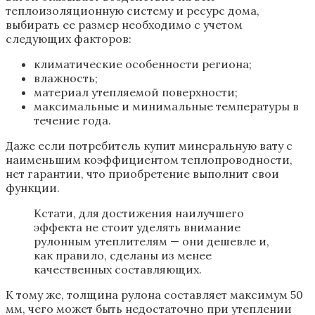
К тому же, толщина рулона составляет максимум 50
мм, чего может быть недостаточно при утеплении
наружных стен. Отдав предпочтение
минераловатным плитам больших размеров,
потребитель не прогадает.
Плотность указывает на вес утеплителя,
содержащийся в одном кубическом метре объема.
Чем показатель выше, тем больше стоимость
минваты. Данный факт обусловлен отличием
технологии производства одних плит от других.
Чтобы получить большую плотность, нужно
потратить много исходных материалов. Это, в свою
очередь, влияет на рост затрат производителя.
Плотность плит минеральной ваты варьируется от
20 до 250 кг/куб. м. Физические свойства и
технические возможности материала будут сильно
отличаться. Чтобы точно определить, какая плита
лучше подойдет для наружной стены того или иного
строения, стоит знать, что от плотности зависят:
способность конструкции выдерживать