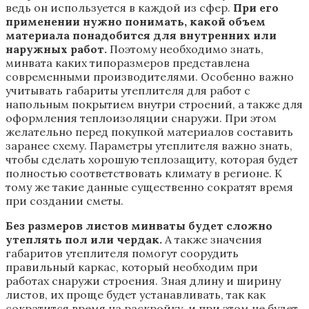
ведь он используется в каждой из сфер.
При его
применении нужно понимать, какой объем
материала понадобится для внутренних или
наружных работ.
Поэтому необходимо знать,
минвата каких типоразмеров представлена
современными производителями. Особенно важно
учитывать габариты утеплителя для работ с
напольным покрытием внутри строений, а также для
оформления теплоизоляции снаружи. При этом
желательно перед покупкой материалов составить
заранее схему. Параметры утеплителя важно знать,
чтобы сделать хорошую теплозащиту, которая будет
полностью соответствовать климату в регионе. К
тому же такие данные существенно сократят время
при создании сметы.
Без размеров листов минваты будет сложно
утеплять пол или чердак.
А также значения
габаритов утеплителя помогут соорудить
правильный каркас, который необходим при
работах снаружи строения. Зная длину и ширину
листов, их проще будет устанавливать, так как
сократится время на раскройку, и при этом не будет