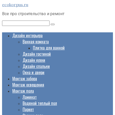
Перейти
ecokorpus.ru
к
Все про строительство и ремонт
контенту
Поиск:
Дизайн интерьера
Ванная комната
Плитка для ванной
Дизайн гостиной
Дизайн кухни
Дизайн спальни
Окна и двери
Монтаж забора
Монтаж освещения
Монтаж пола
Ламинат
Водяной теплый пол
Паркет