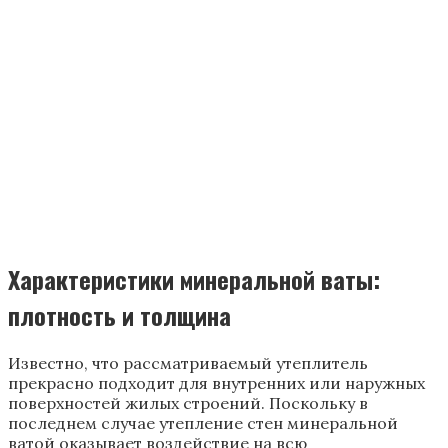
последнем случае утепление стен минеральной
ватой оказывает воздействие на всю
теплоизоляционную систему и ресурс дома,
выбирать ее размер необходимо с учетом
следующих факторов:
климатические особенности региона;
влажность;
материал утепляемой поверхности;
максимальные и минимальные температуры в
течение года.
Даже если потребитель купит минеральную вату с
наименьшим коэффициентом теплопроводности,
нет гарантии, что приобретение выполнит свои
функции.
Кстати, для достижения наилучшего
эффекта не стоит уделять внимание
рулонным утеплителям — они дешевле и,
как правило, сделаны из менее
качественных составляющих.