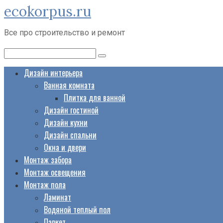
ecokorpus.ru
Перейти
к
Все про строительство и ремонт
контенту
Поиск:
Дизайн интерьера
Ванная комната
Плитка для ванной
Дизайн гостиной
Дизайн кухни
Дизайн спальни
Окна и двери
Монтаж забора
Монтаж освещения
Монтаж пола
Ламинат
Водяной теплый пол
Паркет