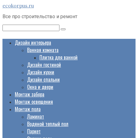
Перейти
ecokorpus.ru
к
Все про строительство и ремонт
контенту
Поиск:
Дизайн интерьера
Ванная комната
Плитка для ванной
Дизайн гостиной
Дизайн кухни
Дизайн спальни
Окна и двери
Монтаж забора
Монтаж освещения
Монтаж пола
Ламинат
Водяной теплый пол
Паркет