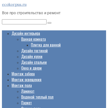
Перейти
ecokorpus.ru
к
Все про строительство и ремонт
контенту
Поиск:
Дизайн интерьера
Ванная комната
Плитка для ванной
Дизайн гостиной
Дизайн кухни
Дизайн спальни
Окна и двери
Монтаж забора
Монтаж освещения
Монтаж пола
Ламинат
Водяной теплый пол
Паркет