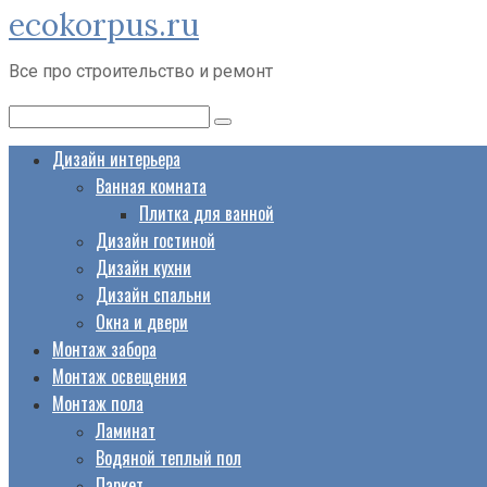
ecokorpus.ru
Перейти
к
Все про строительство и ремонт
контенту
Поиск:
Дизайн интерьера
Ванная комната
Плитка для ванной
Дизайн гостиной
Дизайн кухни
Дизайн спальни
Окна и двери
Монтаж забора
Монтаж освещения
Монтаж пола
Ламинат
Водяной теплый пол
Паркет