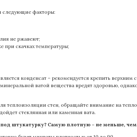
я следующие факторы:
лия не ржавеют;
е при скачках температуры;
является конденсат – рекомендуется крепить верхним 
 минеральной ватой вещества вредят здоровью, однако
ля теплоизоляции стен, обращайте внимание на тепло
дойдет стеклянная или каменная вата.
под штукатурку? Самую плотную – не меньше, чем 
аточно будет минваты плотностью от 10 до 90.