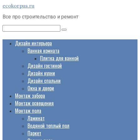
Перейти
ecokorpus.ru
к
Все про строительство и ремонт
контенту
Поиск:
Дизайн интерьера
Ванная комната
Плитка для ванной
Дизайн гостиной
Дизайн кухни
Дизайн спальни
Окна и двери
Монтаж забора
Монтаж освещения
Монтаж пола
Ламинат
Водяной теплый пол
Паркет