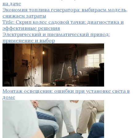
на даче
Экономия топлива генератора: выбираем модель,
снижаем затраты
Title: Скрип колес садовой тачки: диагностика и
эффективные решения
Электрический и пневматический привод:
применение и выбор
Монтаж освещения: ошибки при установке света в
доме