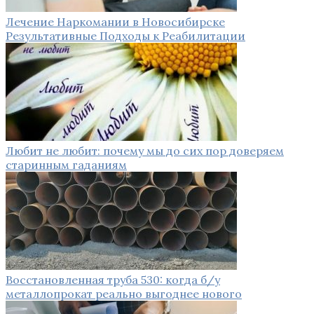
Лечение Наркомании в Новосибирске
Результативные Подходы к Реабилитации
Любит не любит: почему мы до сих пор доверяем
старинным гаданиям
Восстановленная труба 530: когда б/у
металлопрокат реально выгоднее нового