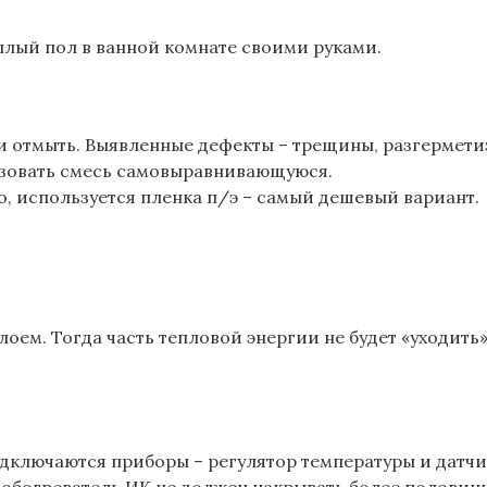
плый пол в ванной комнате своими руками.
и отмыть. Выявленные дефекты – трещины, разгермети
ьзовать смесь самовыравнивающуюся.
, используется пленка п/э – самый дешевый вариант.
м. Тогда часть тепловой энергии не будет «уходить» в
одключаются приборы – регулятор температуры и датч
то обогреватель ИК не должен накрывать более половин