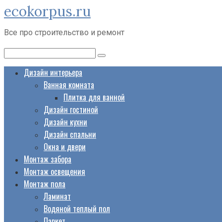
ecokorpus.ru
Перейти
к
Все про строительство и ремонт
контенту
Поиск:
Дизайн интерьера
Ванная комната
Плитка для ванной
Дизайн гостиной
Дизайн кухни
Дизайн спальни
Окна и двери
Монтаж забора
Монтаж освещения
Монтаж пола
Ламинат
Водяной теплый пол
Паркет