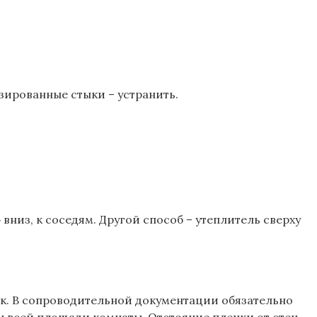
зированные стыки – устранить.
низ, к соседям. Другой способ – утеплитель сверху
ик. В сопроводительной документации обязательно
ы всей площади комнаты. Отстояние пленки от стен –